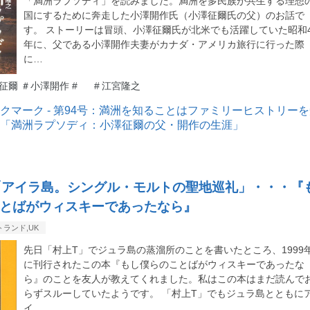
「満洲ラプソディ」を読みました。満洲を多民族が共生する理想
国にするために奔走した小澤開作氏（小澤征爾氏の父）のお話で
す。 ストーリーは冒頭、小澤征爾氏が北米でも活躍していた昭和4
年に、父である小澤開作夫妻がカナダ・アメリカ旅行に行った際
に…
征爾 ＃小澤開作 #
#
江宮隆之
「アイラ島。シングル・モルトの聖地巡礼」・・・『
とばがウィスキーであったなら』
ランド,UK
先日「村上T」でジュラ島の蒸溜所のことを書いたところ、1999
に刊行されたこの本『もし僕らのことばがウィスキーであったな
ら』のことを友人が教えてくれました。私はこの本はまだ読んで
らずスルーしていたようです。 「村上T」でもジュラ島とともに
イ…