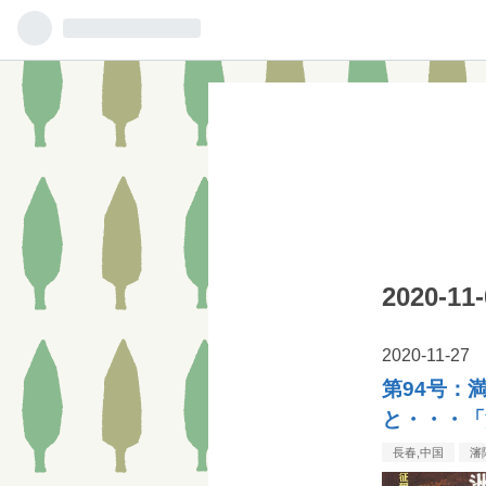
2020-
2020
-
11
-
27
第94号：
と・・・「
長春,中国
瀋