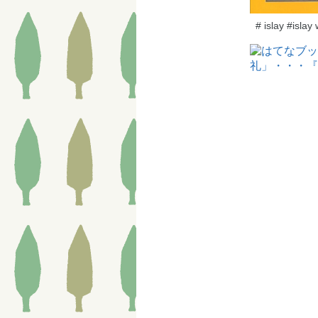
#
islay #isl