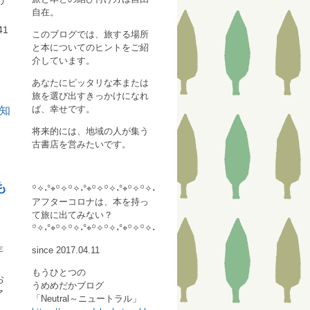
の
自在。
1
このブログでは、旅する場所
と本についてのヒントをご紹
介しています。
あなたにピッタリな本または
旅を選び出すきっかけになれ
ば、幸せです。
将来的には、地域の人が集う
古書店を営みたいです。
も
꙳✧˖°⌖꙳✧꙳✧˖°⌖꙳✧꙳✧˖°⌖꙳✧꙳✧˖
アフターコロナは、本を持っ
て旅に出てみない？
꙳✧˖°⌖꙳✧꙳✧˖°⌖꙳✧꙳✧˖°⌖꙳✧꙳✧˖
年
since 2017.04.11
もうひとつの
お
うめめだかブログ
ア
「Neutral～ニュートラル」