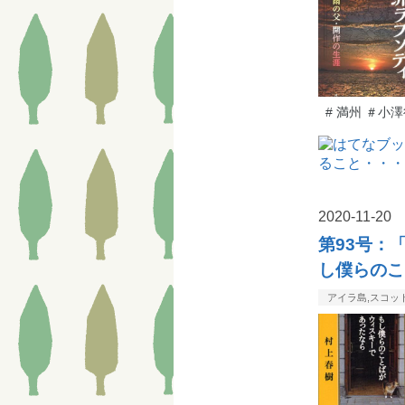
#
満州 ＃小澤
2020
-
11
-
20
第93号：
し僕らのこ
アイラ島,スコット